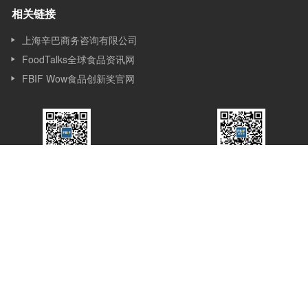
相关链接
上海辛巴商务咨询有限公司
FoodTalks全球食品资讯网
FBIF Wow食品创新奖官网
FBIF食品饮料创新
FBIF食品创新展
公众号
服务号
关于我们
Simba Events（上海辛巴商务咨询有限公司）是一家专注服务食品
行业的市场调研、咨询、会议和新媒体公司，成立于2013 年, 位于
上海，Simba 的发展始于会议，目前覆盖会议、赛事、媒体、咨询
和培训等多个版块。Simba的会议理念是：会议的价值在于通过分
享与互动，让想法产生更多想法，创新激发更多创新，会议应承担
起推动行业进步的使命。