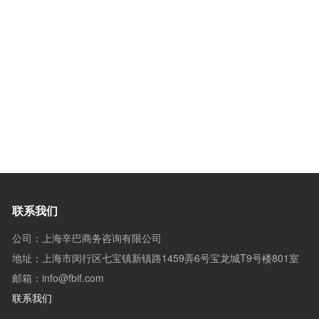
联系我们
公司：上海辛巴商务咨询有限公司
地址：上海市闵行区七宝镇新镇路1459弄6号宝龙城T9号楼801室
邮箱：info@fbif.com
联系我们