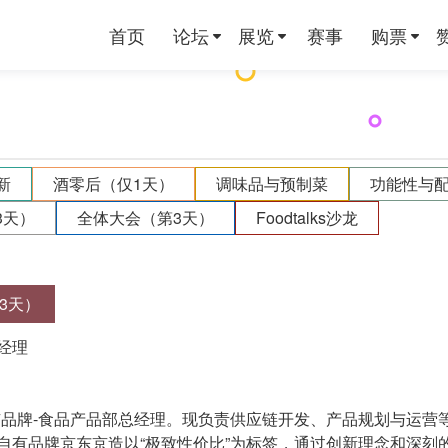
首页
论坛
展览
赛事
购票
新
酒零后（仅1天）
调味品与预制菜
功能性与
3天）
全体大会（第3天）
Foodtalks沙龙
3天）
经理
有品牌-食品产品部总经理。现负责供应链开发、产品规划与运营
自有品牌京东京造以“极致性价比”为标签，通过创新理念和深刻