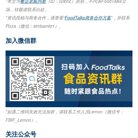
*本文为
餐企老板内参
（ID：cylbnc）原创，不代表FoodTalks立
场，转载请联系出处。
*资讯投稿与商务合作，请查看“
FoodTalks商务合作方案
”，并联系
Pizza（微信：simbamkt1）。
加入微信群
*如遇二维码失效无法加群，请联系工作人员
Lemon（微信号：
FBIF_Lemon）
。
关注公众号