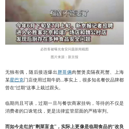
必胜客被曝光食安问题新闻截图
图片来源：新京报
无独有偶，随后接连爆出
胖哥俩
肉蟹煲卖隔夜死蟹、上海
某
星巴克
门店使用过期牛奶...事实上，很多知名餐饮品牌都
曾在“过期”这事上栽过跟头。
临期尚且可谈，过期一旦与餐饮商家挂钩，等待的不仅是
消费者的口诛笔伐，更是法律监管层面的严格审判。
而如今走红的“剩菜盲盒”，实际上更像是临期食品的“改良