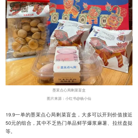
墨茉点心局剩菜盲盒
图片来源：小红书@杨小仙
19.9一单的墨茉点心局剩菜盲盒，大多可以开到价值接近
50元的组合，其中不乏热门单品鲜芋爆浆麻薯、拉丝盘挞
等。