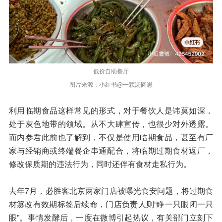
低价自助餐厅
图片来源：小红书@一颗汤圆崽
利用临期食品这样常见的形式，对于餐饮人是讳莫如深，
处于灰色地带的领域。从不大肆宣传，也很少对外透露。
而内参君此前也了解到，不仅是使用临期食品，甚至有厂
家与经销商或终端餐企串通配合，将临期过期食材返厂，
修改保质期的违法行为，同时还伴有食材走私行为。
去年7月，必胜客北京两家门店被曝光食安问题，将过期食
材篡改有效期标签后续命，门店负责人则“睁一只眼闭一只
眼”。事情发酵后，一度在微博引起热议，有关部门立刻下