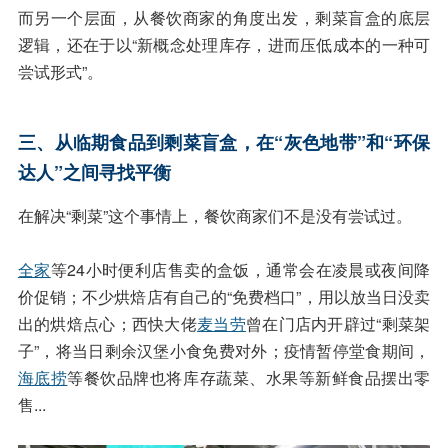
而另一个层面，从餐饮商家的角度出发，剩菜盲盒的底层
逻辑，还在于以“新概念处理库存，进而压低成本的一种可
尝试形式”。
三、从临期食品到剩菜盲盒，在“灰色地带”和“环保
达人”之间寻找平衡
在解决“剩菜”这个事情上，餐饮商家们不是没有尝试过。
全家
等24小时便利店售卖的盒饭，通常会在凌晨或夜间降
价促销；不少烘焙店有自己的“免费档口”，用以放当日没卖
出的烘焙点心；西快大佬
麦当劳
曾在门店内开辟过“剩菜架
子”，将当日剩余汉堡小食免费对外；疫情暂停堂食期间，
海底捞
等餐饮品牌也将库存蔬菜、水果等新鲜食品摆出零
售...