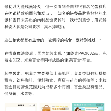
最初以为是残羹冷炙，但一次看到全国都很有名的蛋糕店
在扔很精致的面包和糕点，一知名的快餐品牌将好好的米
饭和当日未卖出的肉制品也扔掉时，我特别震惊，店员解
释说大多是公司要求，卖不掉就扔。
这些粮食都是有生命的，被倒掉的粮食一定特别难过。”
在惜食魔法袋后，国内陆续出现了如袋走PACK AGE、兜
着走DZZ、米粒盲盒等同样成熟的“剩菜盲盒”平台。
其中袋走、兜着走主要覆盖上海地区，盲盒类型包括烘焙
甜点、饮料咖啡、便利熟食、商店与超市的折扣等；米粒
盲盒目前营业范围则为成都多个商圈，盲盒类型有甜品、
健身餐、水果等。