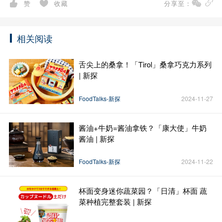
赞
收藏
分享至：
相关阅读
舌尖上的桑拿！「Tirol」桑拿巧克力系列
| 新探
FoodTalks-新探
2024-11-27
酱油+牛奶=酱油拿铁？「康大使」牛奶
酱油 | 新探
FoodTalks-新探
2024-11-22
杯面变身迷你蔬菜园？「日清」杯面 蔬
菜种植完整套装 | 新探