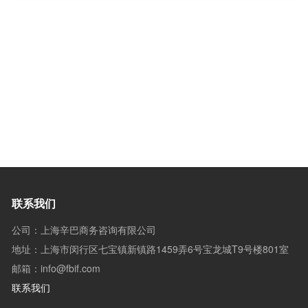
联系我们
公司：上海辛巴商务咨询有限公司
地址：上海市闵行区七宝镇新镇路1459弄6号宝龙城T9号楼801室
邮箱：info@fbif.com
联系我们