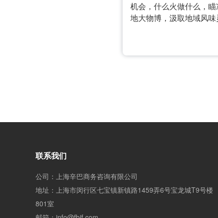
机会，什么火做什么，瞄
地大物博，汲取地域风味
联系我们
公司：上海辛巴商务咨询有限公司
地址：上海市闵行区七宝镇新镇路1459弄6号宝龙城T9号楼
801室
邮箱：info@fbif.com