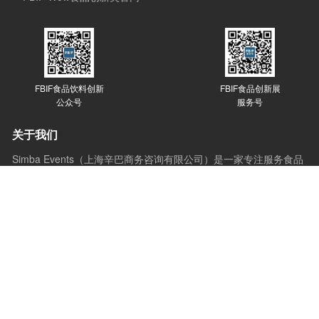
FBIF食品饮料创新
FBIF食品创新展
公众号
服务号
关于我们
Simba Events（上海辛巴商务咨询有限公司）是一家专注服务食品
行业的市场调研、咨询、会议和新媒体公司，成立于2013 年, 位于
上海，Simba 的发展始于会议，目前覆盖会议、赛事、媒体、咨询
和培训等多个版块。Simba的会议理念是：会议的价值在于通过分
享与互动，让想法产生更多想法，创新激发更多创新，会议应承担
起推动行业进步的使命。
© Copyright 2023 Simba. All rights reserved.
沪ICP备19035501号-1