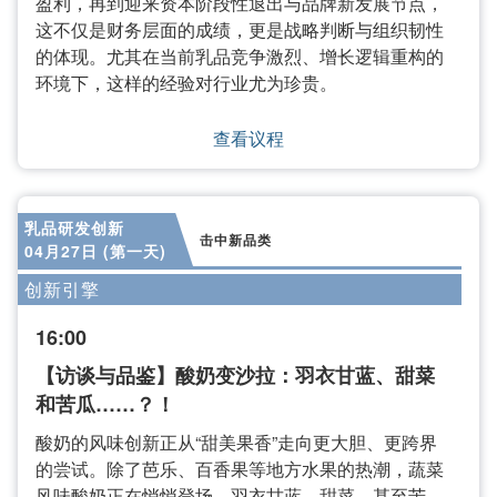
盈利，再到迎来资本阶段性退出与品牌新发展节点，
这不仅是财务层面的成绩，更是战略判断与组织韧性
的体现。尤其在当前乳品竞争激烈、增长逻辑重构的
环境下，这样的经验对行业尤为珍贵。
查看议程
乳品研发创新
击中新品类
04月27日 (第一天)
创新引擎
16:00
【访谈与品鉴】酸奶变沙拉：羽衣甘蓝、甜菜
和苦瓜……？！
酸奶的风味创新正从“甜美果香”走向更大胆、更跨界
的尝试。除了芭乐、百香果等地方水果的热潮，蔬菜
风味酸奶正在悄悄登场—羽衣甘蓝、甜菜，甚至苦