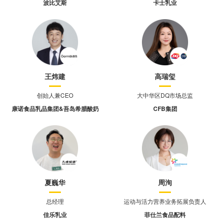
波比艾斯
卡士乳业
王炜建
高瑞玺
创始人兼CEO
大中华区DQ市场总监
康诺⻝品乳品集团&吾岛希腊酸奶
CFB集团
夏巍华
周洵
总经理
运动与活力营养业务拓展负责人
佳乐乳业
菲仕兰食品配料