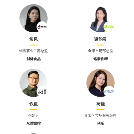
常凤
谢韵灵
销售事业二部总监
食用市场部总监
创健食品
铭康香精
铁皮
葛佳
创始人
亚太区市场服务经理
永璞咖啡
利乐