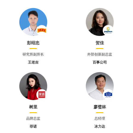
彭绍忠
贺佳
研究所副所长
外部创新副总监
王老吉
百事公司
树里
廖璧林
品牌总监
总经理
菲诺
冰力达