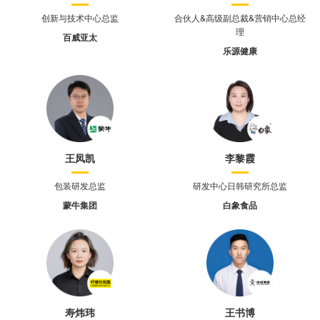
创新与技术中心总监
合伙人&高级副总裁&营销中心总经
理
百威亚太
乐源健康
王凤凯
李黎霞
包装研发总监
研发中心日韩研究所总监
蒙牛集团
白象食品
寿炜玮
王书博