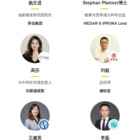
杨文进
Stephan Plattner博士
金龄银发研究院院长
健康与营养成分科学总监
享佳集团
WEDAR & IPRONA Lana
高莎
刘超
大中华区市场负责人
总经理
乐斯福诺斯
德钰堂
王健英
李磊