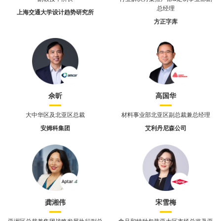
总经理
上海交通大学设计趋势研究所
方正字库
佘昕
高国华
大中华区及北亚区总裁
材料事业部北亚区副总裁兼总经理
安姆科集团
艾利丹尼森公司
龚湘伟
宋雪梅
亚洲区总裁兼集团战略发展执行副总
食品和特种包装亚太区市场总监及亚