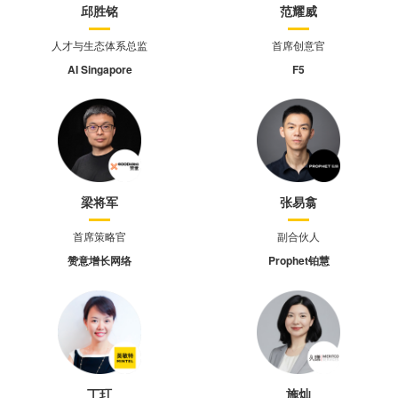
邱胜铭
范耀威
人才与生态体系总监
首席创意官
AI Singapore
F5
梁将军
张易翕
首席策略官
副合伙人
赞意增长网络
Prophet铂慧
丁玎
施灿