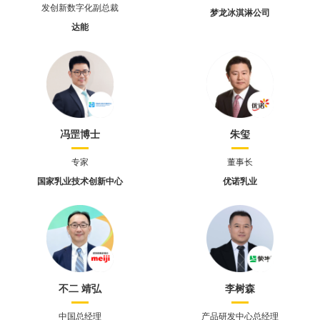
发创新数字化副总裁
梦龙冰淇淋公司
达能
冯罡博士
朱玺
专家
董事长
国家乳业技术创新中心
优诺乳业
不二 靖弘
李树森
中国总经理
产品研发中心总经理