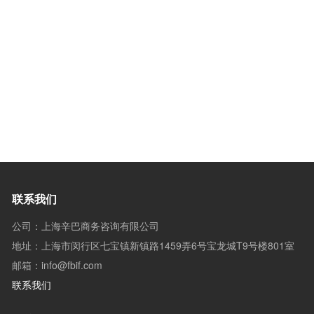
联系我们
公司：上海辛巴商务咨询有限公司
地址：上海市闵行区七宝镇新镇路1459弄6号宝龙城T9号楼801室
邮箱：info@fbif.com
联系我们