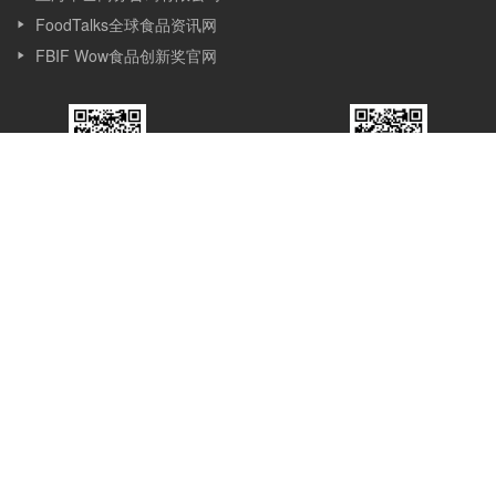
FoodTalks全球食品资讯网
FBIF Wow食品创新奖官网
FBIF食品饮料创新
FBIF食品创新展
公众号
服务号
关于我们
Simba Events（上海辛巴商务咨询有限公司）是一家专注服务食品
行业的市场调研、咨询、会议和新媒体公司，成立于2013 年, 位于
上海，Simba 的发展始于会议，目前覆盖会议、赛事、媒体、咨询
和培训等多个版块。Simba的会议理念是：会议的价值在于通过分
享与互动，让想法产生更多想法，创新激发更多创新，会议应承担
起推动行业进步的使命。