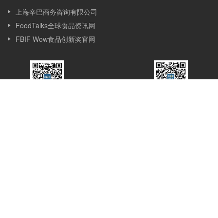
上海辛巴商务咨询有限公司
FoodTalks全球食品资讯网
FBIF Wow食品创新奖官网
FBIF食品饮料创新
FBIF食品创新展
公众号
服务号
关于我们
Simba Events（上海辛巴商务咨询有限公司）是一家专注服务食品
行业的市场调研、咨询、会议和新媒体公司，成立于2013 年, 位于
上海，Simba 的发展始于会议，目前覆盖会议、赛事、媒体、咨询
和培训等多个版块。Simba的会议理念是：会议的价值在于通过分
享与互动，让想法产生更多想法，创新激发更多创新，会议应承担
起推动行业进步的使命。