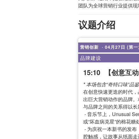
团队为全球营销行业提供现
议题介绍
营销创新
· 04月27日 (第一
品牌建设
15:10
【创意互动
* 本场包含“奇特口味”
在创意快速更迭的时代，
出巨大营销动作的品牌。
与品牌之间的关系得以长
- 音乐节上，Unusua
或“坏血病克星”的棉花糖
- 为庆祝一本新书的发
腔触感，让故事从纸面走