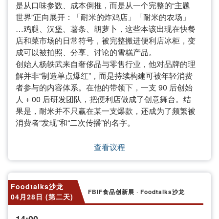
是从口味参数、成本倒推，而是从一个完整的“主题
世界”正向展开：「耐米的炸鸡店」「耐米的农场」
…鸡腿、汉堡、薯条、胡萝卜，这些本该出现在快餐
店和菜市场的日常符号，被完整搬进便利店冰柜，变
成可以被拍照、分享、讨论的雪糕产品。
创始人杨轶武来自奢侈品与零售行业，他对品牌的理
解并非“制造单点爆红”，而是持续构建可被年轻消费
者参与的内容体系。在他的带领下，一支 90 后创始
人 + 00 后研发团队，把便利店做成了创意舞台。结
果是，耐米并不只赢在某一支爆款，还成为了频繁被
消费者“发现”和“二次传播”的名字。
查看议程
Foodtalks沙龙
FBIF食品创新展 · Foodtalks沙龙
04月28日 (第二天)