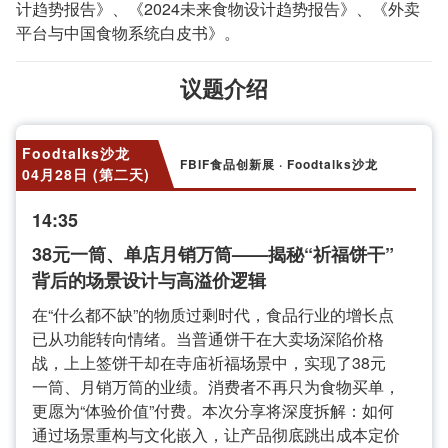
计趋势报告》、《2024未来食物设计趋势报告》、《外卖
平台与中国食物系统白皮书》。
议题介绍
Foodtalks沙龙
FBIF食品创新展 · Foodtalks沙龙
04月28日 (第二天)
14:35
38元一筒、单店月销万筒——揭秘“祈福饼干”
背后的场景设计与高溢价逻辑
在“什么都不缺”的物质过剩时代，食品行业的增长点
已从功能转向情绪。当普通饼干在大卖场深陷价格
战，上上签饼干却在寺庙祈福场景中，实现了38元
一筒、月销万筒的业绩。消费者不再只为食物买单，
更愿为“体验价值”付费。本次分享将深度拆解：如何
通过场景重构与文化嵌入，让产品彻底跳出成本定价