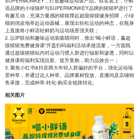
SUPERMONKEY，打造趣味运动装产品。联名装上，小鲜
语品牌的小绿猫IP与SUPERMONKEY品牌的猩猩IP进行了
有趣互动，充满力量感的猩猩撑起超级猩猩健身招牌，小绿
猫则俏皮地举起运动器械，展现出轻松运动的神态，在瓶身
上直接将小鲜语轻鲜奶与运动场景强关联；
2. 以IP联动和趣味运动装吸睛同时，推出“喝小鲜语，赢超
级猩猩免费健身课”开盖扫码福利活动承接流量，一方面既
通过超级猩猩站内对运动习惯人群进行辐射和渗透，同时以
健身课程福利实现拉新、提升复购，助力品效合一；
3. 聚焦小红书&抖音两大年轻人群偏好的平台，强化运动场
景种草，并通过达人种草、品牌素材投放、直播间及店铺销
售承接，完成种草-转化-购买全链路转化。
相关图片