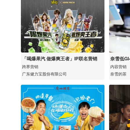
「喝爆果汽 做爆爽王者」IP联名营销
奈雪低G
跨界营销
内容营销
广东健力宝股份有限公司
奈雪的茶