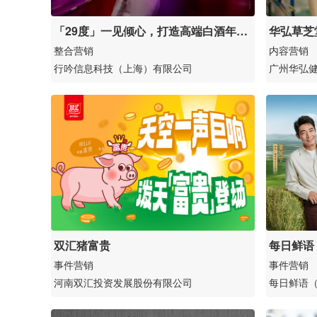
「29度」一见倾心，打造高端白酒年轻
华弘草芝
化新范式
丰成》
整合营销
内容营销
行吟信息科技（上海）有限公司
广州华弘
双汇猪富贵
每日鲜语
杆》主题
事件营销
事件营销
河南双汇投资发展股份有限公司
每日鲜语