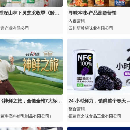
堂深山林下灵芝采收季《黔灵
寻味本味-产品溯源营销
内容营销
健康产业有限公司
四川新希望味业有限公司
《神鲜之旅，全链全维7大标
24 小时鲜力，锁鲜整个春天 —
溯源
NFC 鲜榨桑椹果汁全渠道突
整合营销
（蒙牛高科鲜乳制品有限公司）
福建康之味食品工业有限公司