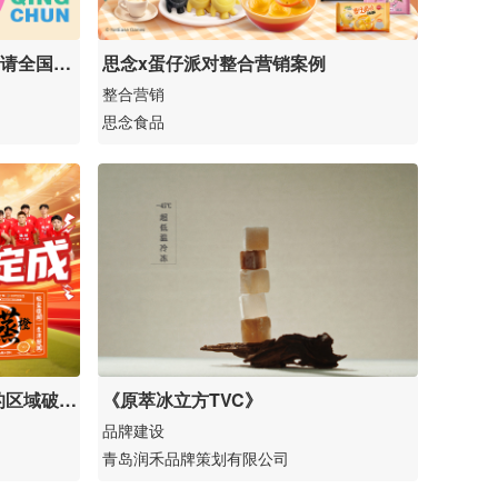
鸭请全国大
思念x蛋仔派对整合营销案例
整合营销
思念食品
的区域破圈
《原萃冰立方TVC》
品牌建设
青岛润禾品牌策划有限公司