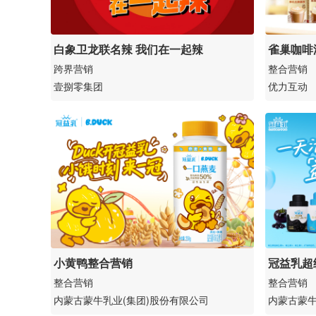
白象卫龙联名辣 我们在一起辣
雀巢咖啡
跨界营销
整合营销
壹捌零集团
优力互动
小黄鸭整合营销
冠益乳超
销
整合营销
整合营销
内蒙古蒙牛乳业(集团)股份有限公司
内蒙古蒙牛