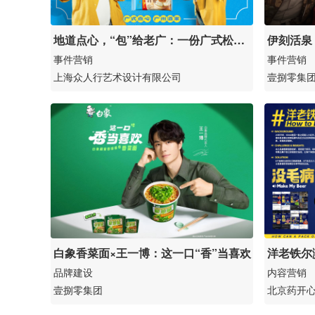
地道点心，“包”给老广：一份广式松
伊刻活泉
弛，为广式点心破冰
事件营销
事件营销
上海众人行艺术设计有限公司
壹捌零集
白象香菜面×王一博：这一口“香”当喜欢
洋老铁尔
品牌建设
内容营销
壹捌零集团
北京药开