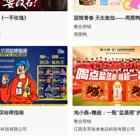
《一手玫瑰》
甜辣青春 天生敢炫——周黑
学生免费吃鸭
整合营销
团
周黑鸭
滨哈啤指南
泡小燕×赣超：一瓶“盐蒸橙”
与品牌塑造之战
整合营销
心科技有限公司
江西东芳味来食品科技有限公司