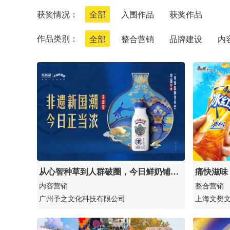
获奖情况：
全部
入围作品
获奖作品
作品类别：
全部
整合营销
品牌建设
内
从心智种草到人群破圈，今日鲜奶铺非
痛快滋味
遗限定瓶引小红书
内容营销
整合营销
广州予之文化科技有限公司
上海文樊