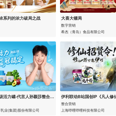
浓系列的浓力破局之战
大喜大镖局
数字营销
希杰（青岛）食品有限公司
级活力罐-代言人孙颖莎整合营
伊利联动B站国创IP《凡人修
利成功破壁晋升成为修仙搭子
整合营销
乳业(集团)股份有限公司
上海哔哩哔哩科技有限公司