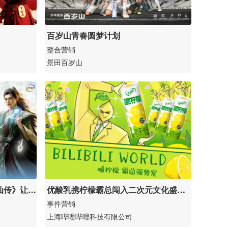
百岁山青春圆梦计划
整合营销
景田百岁山
仙传》让伊
优酸乳携柠檬霸总闯入二次元文化盛会B
ILIBILI WORLD强势宠粉霸道破圈
事件营销
上海哔哩哔哩科技有限公司