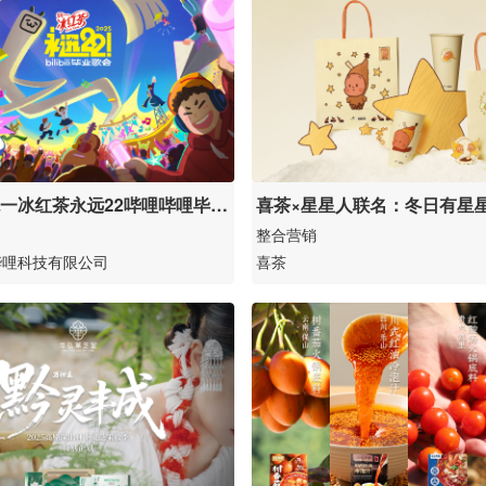
年统一冰红茶永远22哔哩哔哩毕业
喜茶×星星人联名：冬日有星
整合营销
哔哩科技有限公司
喜茶