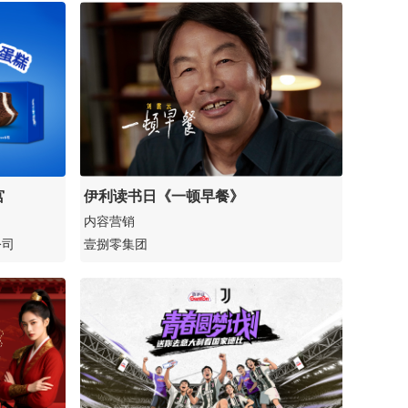
宫
伊利读书日《一顿早餐》
内容营销
公司
壹捌零集团