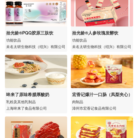
拾光龄®PQQ胶原三肽饮
拾光龄®人参玫瑰发酵饮
功能饮品
功能饮品
未名太研生物科技（绍兴）有限公司
未名太研生物科技（绍兴）有限公司
哞来了原味希腊厚酸奶
宏香记爆汁一口肠（凤梨夹心）
乳粉及其他乳制品
肉制品
上海哞来了食品有限公司
漳州市宏香记食品有限公司