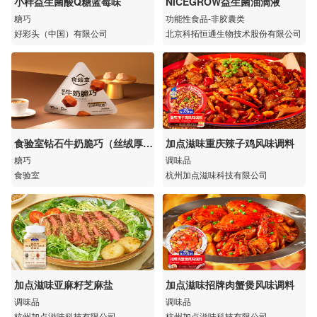
小样益生菌酸Q糖蓝莓味
NICEGROW益生菌油滴液
糖巧
功能性食品-非胶囊类
好彩头（中国）有限公司
北京科拓恒通生物技术股份有限公司
食验室钻石牛奶脆巧（丝绒厚奶
加点滋味重庆辣子鸡风味调料
味）
糖巧
调味品
食验室
杭州加点滋味科技有限公司
加点滋味亚麻籽芝麻盐
加点滋味招牌肉蟹煲风味调料
调味品
调味品
杭州加点滋味科技有限公司
杭州加点滋味科技有限公司