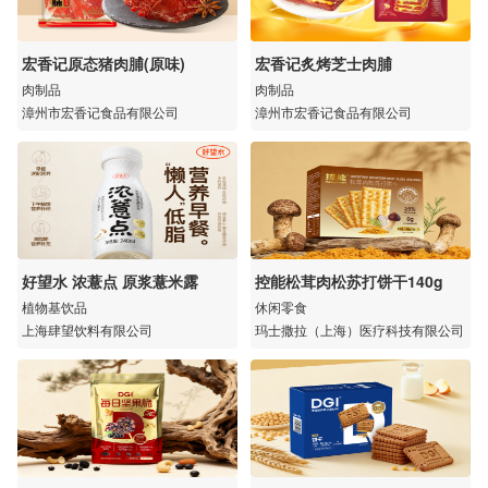
宏香记原态猪肉脯(原味)
宏香记炙烤芝士肉脯
肉制品
肉制品
漳州市宏香记食品有限公司
漳州市宏香记食品有限公司
好望水 浓薏点 原浆薏米露
控能松茸肉松苏打饼干140g
植物基饮品
休闲零食
上海肆望饮料有限公司
玛士撒拉（上海）医疗科技有限公司