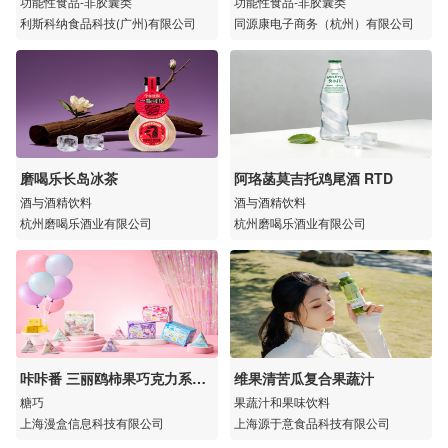
功能性食品-非胶囊类
功能性食品-非胶囊类
利斯科纳食品科技(广州)有限公司
同源康电子商务（杭州）有限公司
磨喝乐长岛冰茶
阿珞菡莫吉托鸡尾酒 RTD
酒与酒精饮料
酒与酒精饮料
杭州磨喝乐酒业有限公司
杭州磨喝乐酒业有限公司
咔咔番 三丽鸥柿果巧克力系列
维果清苦瓜复合果蔬汁
（芝士白巧味）
糖巧
果蔬汁和果味饮料
上海漫盒信息科技有限公司
上海源于意食品科技有限公司