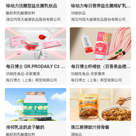
味动力活菌型益生菌乳饮品
味动力每日营养益生菌维矿乳饮
品
酸奶和乳酸菌饮料
功能饮品
湖北均瑶大健康饮品股份有限公司
湖北均瑶大健康饮品股份有限公司
每日博士 DR.PRODAILY C3 P
每日博士纤维饮（百香果血橙风
ROCURVE-3™益生菌
味）
功能性食品-非胶囊类
功能性食品-非胶囊类
每日博士（上海）商贸有限公司
每日博士（上海）商贸有限公司
传祁乳业奶皮子酸奶
珠江桥牌豉汁排骨酱
酸奶和乳酸菌饮料
调味品