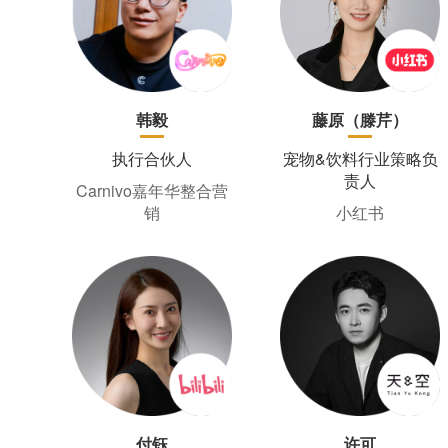
韩毅
藤原（滕芹）
执行合伙人
宠物&饮料行业策略负
责人
Carnivo嘉年华整合营
销
小红书
付钰
许可