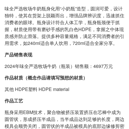
味全严选牧场牛奶瓶身化用“小奶瓶”造型，圆润可爱，设计
独特，使其在货架上脱颖而出，增强品牌辨识度，迅速抓住
消费者的眼球。瓶身设计符合人体工学，瓶身瓶颈便于抓
握，材质使用带有磨砂手感的乳白色HDPE，拿握之中体现
质感并防止滑落。提供多种容量规格，满足不同消费者的引
用需求，如240ml适合单人饮用，720ml适合全家分享。
产品销售表现
2024年味全严选牧场牛奶（瓶装）销售额：4697万元
作品材质（概念作品请填写预想的材质）
其他 HDPE塑料 HDPE material
作品工艺
瓶身采用EBM技术，聚合物被挤压装置挤压在芯棒中成为
圆管状，形成挤压半成品，当半成品达到足够的长度，两边
模具会顺势关闭，圆管状的半成品被模具的底部边缘修剪密