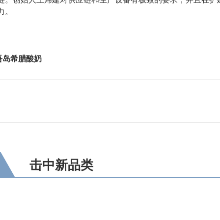
力。
吾岛希腊酸奶
击中新品类