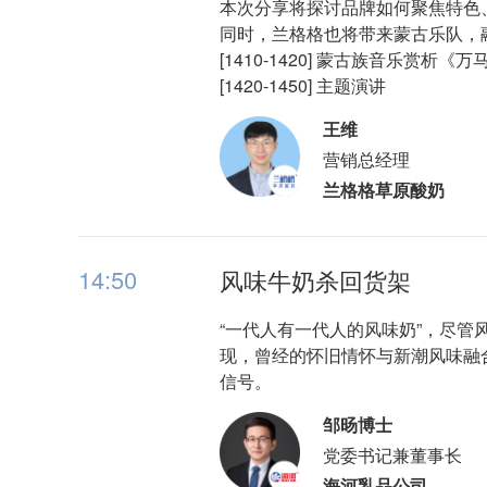
本次分享将探讨品牌如何聚焦特色
同时，兰格格也将带来蒙古乐队，
[1410-1420] 蒙古族音乐赏析《
[1420-1450] 主题演讲
王维
营销总经理
兰格格草原酸奶
14:50
风味牛奶杀回货架
“一代人有一代人的风味奶”，尽
现，曾经的怀旧情怀与新潮风味融
信号。
邹旸博士
党委书记兼董事长
海河乳品公司