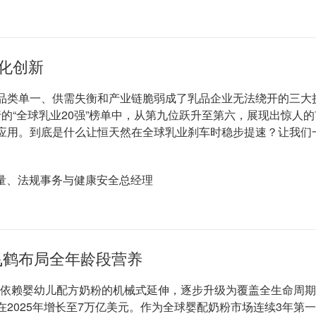
化创新
品类单一、供需失衡和产业链脆弱成了乳品企业无法绕开的三大
银行的“全球乳业20强”榜单中，从第九位跃升至第六，展现出惊
产品应用。到底是什么让恒天然在全球乳业刹车时稳步提速？让我
量、法规事务与健康安全总经理
飞鹤布局全年龄段营养
纯依赖婴幼儿配方奶粉的机械式延伸，逐步升级为覆盖全生命周期
在2025年增长至7万亿美元。作为全球婴配奶粉市场连续3年第