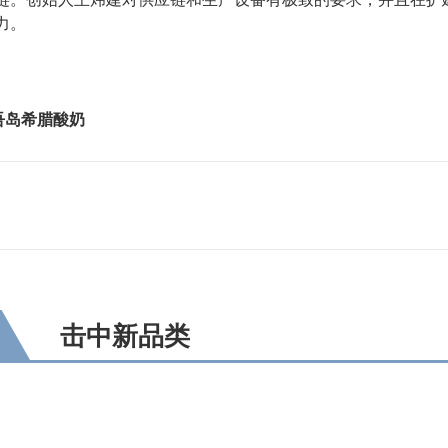
力。
吾岛希腊酸奶
击中新品类