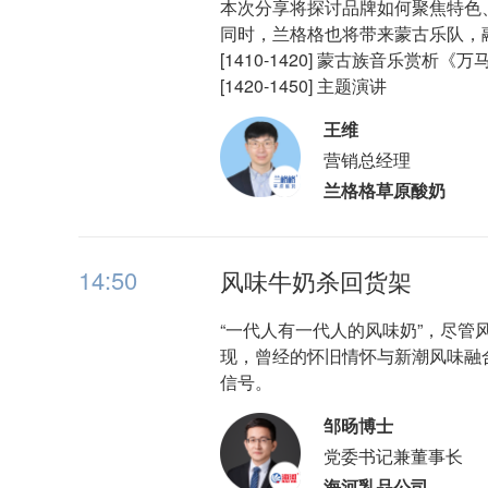
本次分享将探讨品牌如何聚焦特色
同时，兰格格也将带来蒙古乐队，
[1410-1420] 蒙古族音乐赏析《
[1420-1450] 主题演讲
王维
营销总经理
兰格格草原酸奶
14:50
风味牛奶杀回货架
“一代人有一代人的风味奶”，尽
现，曾经的怀旧情怀与新潮风味融
信号。
邹旸博士
党委书记兼董事长
海河乳品公司