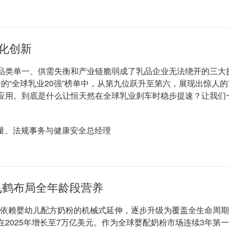
化创新
品类单一、供需失衡和产业链脆弱成了乳品企业无法绕开的三大
银行的“全球乳业20强”榜单中，从第九位跃升至第六，展现出惊
产品应用。到底是什么让恒天然在全球乳业刹车时稳步提速？让我
量、法规事务与健康安全总经理
飞鹤布局全年龄段营养
纯依赖婴幼儿配方奶粉的机械式延伸，逐步升级为覆盖全生命周期
在2025年增长至7万亿美元。作为全球婴配奶粉市场连续3年第