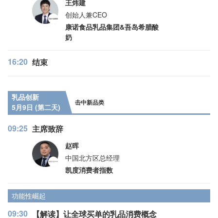
王炜建
创始人兼CEO
康诺食品乳品集团&吾岛希腊酸
奶
16:20
结束
乳品创新
击中新品类
5月9日 (第二天)
09:25
主席致辞
赵晖
中国北方区总经理
凯度消费者指数
功能性崛起
09:30
【解读】让全球买单的乳品消费概念