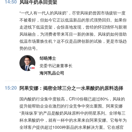
14:50
风味牛奶杀回货架
“一代人有一代人的风味奶”，尽管风味奶曾因市场疲软一度
不被看好，但如今它正以低温新品的形式强势回归。如果你
走进线下低温货架，会惊喜地发现，曾经的怀旧情怀与新潮
风味融合，为消费者带来耳目一新的体验。风味奶如何借助
低温市场重焕生机？这不仅是品牌创新的试验，更是市场趋
势的信号。
邹旸博士
党委书记兼董事长
海河乳品公司
15:20
阿果安娜：揭密全球三分之一水果酸奶的原料选择
国内酸奶行业集中度较高，CR10份额已超过80%，风味的
提升能帮助企业在激烈的行业竞争中突出重围。阿果安娜
“美味纵享”的产品是酸奶风味原料中的明星系列。全球每三
杯水果酸奶中，就有一杯中的水果来自阿果安娜。它每年为
全球客户提供超过1000种新品的水果解决方案。它在感官