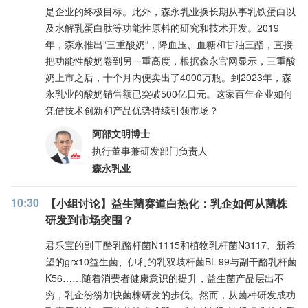
是企业的终极目标。此外，森永乳业换长期从事乳铁蛋白以
及水解乳蛋白肽等功能性原料的研究和技术开发。2019
年，森永推出“三重酸奶“，降血压、血糖和甘油三酯，直接
把功能性酸奶卷到另一重高度，根据森永官网显示，三重酸
奶上市之后，十个月内便卖出了4000万瓶。到2023年，森
永乳业的酸奶销售额已突破500亿日元。这家百年企业如何
凭借技术创新和产品优势持续引领市场？
阿部文明博士
执行董事兼研发部门负责人
森永乳业
10:30
【小组讨论】益生菌赛道白热化：乳企如何从菌株
研发到市场突围？
君乐宝的副干酪乳酪杆菌N1115和植物乳杆菌N3117、新希
望的grx10益生菌、伊利的乳双歧杆菌BL-99与副干酪乳杆菌
K56……随着消费者健康意识的提升，益生菌产品层出不
穷，乳企纷纷加快菌株研发的步伐。然而，从菌种研发成功