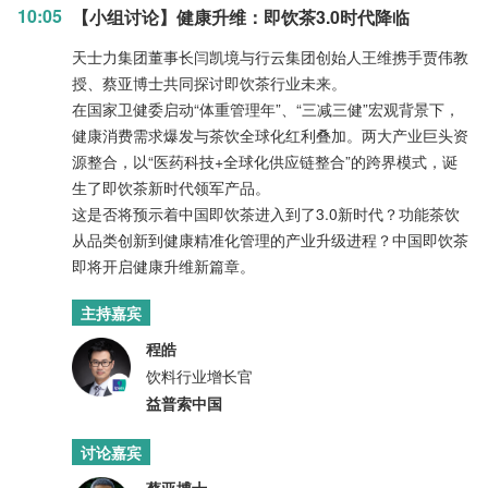
10:05
【小组讨论】健康升维：即饮茶3.0时代降临
天士力集团董事长闫凯境与行云集团创始人王维携手贾伟教
授、蔡亚博士共同探讨即饮茶行业未来。
在国家卫健委启动“体重管理年”、“三减三健”宏观背景下，
健康消费需求爆发与茶饮全球化红利叠加。两大产业巨头资
源整合，以“医药科技+全球化供应链整合”的跨界模式，诞
生了即饮茶新时代领军产品。
这是否将预示着中国即饮茶进入到了3.0新时代？功能茶饮
从品类创新到健康精准化管理的产业升级进程？中国即饮茶
即将开启健康升维新篇章。
主持嘉宾
程皓
饮料行业增长官
益普索中国
讨论嘉宾