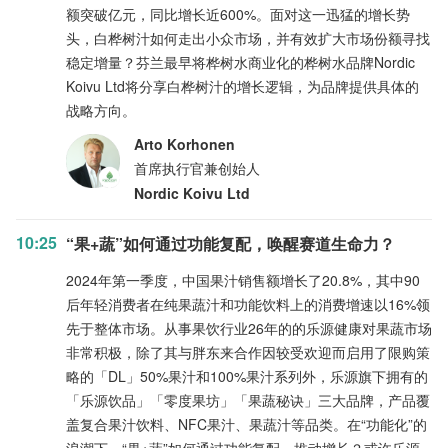
额突破亿元，同比增长近600%。面对这一迅猛的增长势
头，白桦树汁如何走出小众市场，并有效扩大市场份额寻找
稳定增量？芬兰最早将桦树水商业化的桦树水品牌Nordic
Koivu Ltd将分享白桦树汁的增长逻辑，为品牌提供具体的
战略方向。
Arto Korhonen
首席执行官兼创始人
Nordic Koivu Ltd
10:25
“果+蔬”如何通过功能复配，唤醒赛道生命力？
2024年第一季度，中国果汁销售额增长了20.8%，其中90
后年轻消费者在纯果蔬汁和功能饮料上的消费增速以16%领
先于整体市场。从事果饮行业26年的的乐源健康对果蔬市场
非常积极，除了其与胖东来合作因较受欢迎而启用了限购策
略的「DL」50%果汁和100%果汁系列外，乐源旗下拥有的
「乐源饮品」「零度果坊」「果蔬秘诀」三大品牌，产品覆
盖复合果汁饮料、NFC果汁、果蔬汁等品类。在“功能化”的