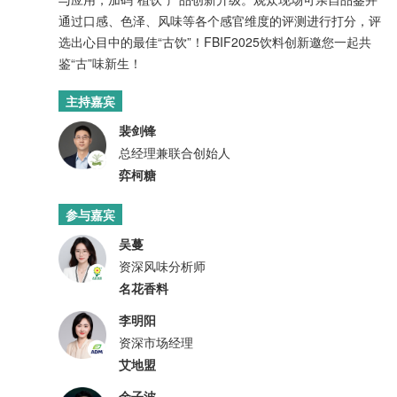
通过口感、色泽、风味等各个感官维度的评测进行打分，评
选出心目中的最佳“古饮”！FBIF2025饮料创新邀您一起共
鉴“古”味新生！
主持嘉宾
裴剑锋
总经理兼联合创始人
弈柯糖
参与嘉宾
吴蔓
资深风味分析师
名花香料
李明阳
资深市场经理
艾地盟
余子波