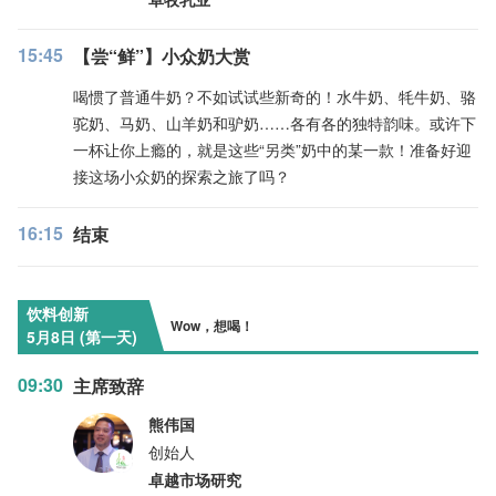
15:45
【尝“鲜”】小众奶大赏
喝惯了普通牛奶？不如试试些新奇的！水牛奶、牦牛奶、骆
驼奶、马奶、山羊奶和驴奶……各有各的独特韵味。或许下
一杯让你上瘾的，就是这些“另类”奶中的某一款！准备好迎
接这场小众奶的探索之旅了吗？
16:15
结束
饮料创新
Wow，想喝！
5月8日 (第一天)
09:30
主席致辞
熊伟国
创始人
卓越市场研究