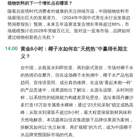
植物饮料的下一个增长点在哪里？
随着后疫情时代消费者对健康的关注持续升温，中国植物饮料市
场展现出巨大的发展潜力。《2024年中国中式养生水行业发展趋
势洞察报告》预测，未来五年该赛道复合增长率将超过88%，市
场规模预计在2028年突破百亿元。面对这一蓝海市场，品牌如何
通过植物创新抢占先机？
14:00
黄金8小时：椰子水如何在“天然热”中赢得长期主
义？
在中国，从瓶装水到即饮茶、再到新式茶饮，市场对椰子水
的热情仍在攀升。但在这场椰子水热潮中，椰子水产品包装
趋同、宣传语雷同、成分真伪难辨。在这场“看起来都一样”
的产品竞速中，佳果源给出了解法：从源头设限、从时间控
鲜，以系统性的链路能力构建差异化壁垒。选址泰国丹嫩沙
多打造10万亩专属香水椰林；通过“23天轮采制”锁定成熟高
峰；从取水到灌装不超过8小时，最大程度保留新鲜风味和
天然电解质。本话题将以佳农集团旗下品牌佳果源为案例，
拆解其如何以“先立标准、再扩规模”的方式，成为中国椰子
水品牌突围国际市场的代表。