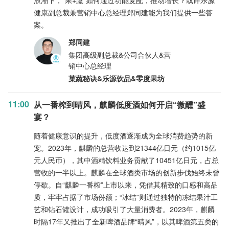
浪潮下，“果+蔬”如何通过功能复配，推动增长？或许乐源
健康副总裁兼营销中心总经理郑同建能为我们提供一些答
案。
郑同建
集团高级副总裁&公司合伙人&营
销中心总经理
菓蔬秘诀&乐源饮品&零度果坊
11:00
从一番榨到晴风，麒麟低度酒如何开启“微醺”盛
宴？
随着健康意识的提升，低度酒逐渐成为全球消费趋势的新
宠。2023年，麒麟的总营收达到21344亿日元（约1015亿
元人民币），其中酒精饮料业务贡献了10451亿日元，占总
营收的一半以上。麒麟在全球酒类市场的创新步伐始终未曾
停歇。自“麒麟一番榨”上市以来，凭借其精致的口感和高品
质，牢牢占据了市场份额；“冰结”则通过独特的冻结果汁工
艺和钻石罐设计，成功吸引了大量消费者。2023年，麒麟
时隔17年又推出了全新啤酒品牌“晴风”，以其啤酒第五类的