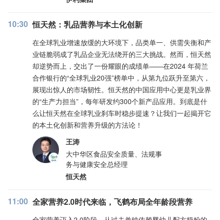
10:30
恒天然：乳品营养与本土化创新
在全球乳业增速放缓的大环境下，品类单一、供需失衡和产
业链脆弱成了乳品企业无法绕开的三大挑战。然而，恒天然
却逆势而上，交出了一份耀眼的成绩单——在2024 年荷兰
合作银行的“全球乳业20强”榜单中，从第九位跃升至第六，
展现出惊人的市场韧性。恒天然的中国应用中心更是乳业界
的“生产力担当”，每年研发约300个新产品应用。到底是什
么让恒天然在全球乳业刹车时稳步提速？让我们一起揭开它
的本土化创新和营养升级的方法论！
王涛
大中华区食品安全质量、法规事
务与健康安全总经理
恒天然
11:00
全家营养2.0时代来临，飞鹤布局全年龄段营养
全家营养迈入2.0阶段，从过去单纯依赖婴幼儿配方奶粉的