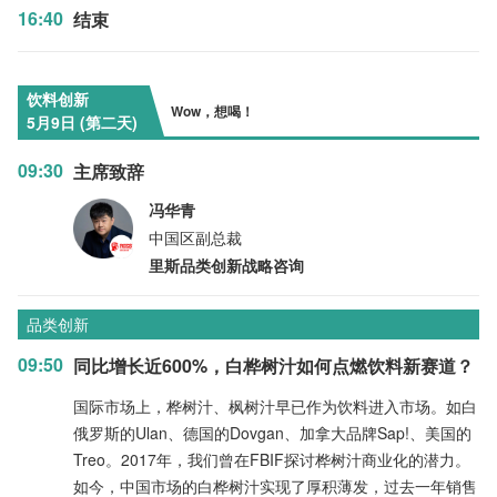
16:40
结束
饮料创新
Wow，想喝！
5月9日 (第二天)
09:30
主席致辞
冯华青
中国区副总裁
里斯品类创新战略咨询
品类创新
09:50
同比增长近600%，白桦树汁如何点燃饮料新赛道？
国际市场上，桦树汁、枫树汁早已作为饮料进入市场。如白
俄罗斯的Ulan、德国的Dovgan、加拿大品牌Sap!、美国的
Treo。2017年，我们曾在FBIF探讨桦树汁商业化的潜力。
如今，中国市场的白桦树汁实现了厚积薄发，过去一年销售