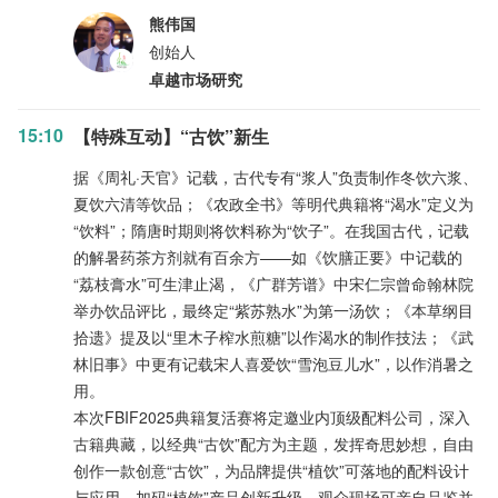
熊伟国
创始人
卓越市场研究
15:10
【特殊互动】“古饮”新生
据《周礼·天官》记载，古代专有“浆人”负责制作冬饮六浆、
夏饮六清等饮品；《农政全书》等明代典籍将“渴水”定义为
“饮料”；隋唐时期则将饮料称为“饮子”。在我国古代，记载
的解暑药茶方剂就有百余方——如《饮膳正要》中记载的
“荔枝膏水”可生津止渴，《广群芳谱》中宋仁宗曾命翰林院
举办饮品评比，最终定“紫苏熟水”为第一汤饮；《本草纲目
拾遗》提及以“里木子榨水煎糖”以作渴水的制作技法；《武
林旧事》中更有记载宋人喜爱饮“雪泡豆儿水”，以作消暑之
用。
本次FBIF2025典籍复活赛将定邀业内顶级配料公司，深入
古籍典藏，以经典“古饮”配方为主题，发挥奇思妙想，自由
创作一款创意“古饮”，为品牌提供“植饮”可落地的配料设计
与应用，加码“植饮”产品创新升级。观众现场可亲自品鉴并