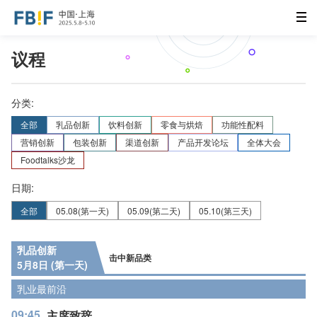
议程
分类:
全部
乳品创新
饮料创新
零食与烘焙
功能性配料
营销创新
包装创新
渠道创新
产品开发论坛
全体大会
Foodtalks沙龙
日期:
全部
05.08
(第一天)
05.09
(第二天)
05.10
(第三天)
乳品创新
击中新品类
5月8日 (第一天)
乳业最前沿
09:45
主席致辞