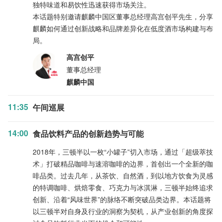
独特味道和易饮性迅速获得市场关注。
本话题特别邀请麒麟中国区董事总经理高宫创平先生，分享
麒麟如何通过创新战略和品牌差异化在低度酒市场构建与布
局。
高宫创平
董事总经理
麒麟中国
11:35
午间巡展
14:00
食品饮料产品的创新趋势与可能
2018年，三顿半以一枚“小罐子”切入市场，通过「超级萃技
术」打破精品咖啡与速溶咖啡的边界，首创出一个全新的咖
啡品类。过去几年，从茶饮、自然酒，到以地方饮食为灵感
的特调咖啡、烘焙零食、巧克力与冰淇淋，三顿半始终追求
创新、沿着“风味世界”的脉络不断突破品类边界。本话题将
以三顿半对自身及行业的洞察为契机，从产业创新的角度探