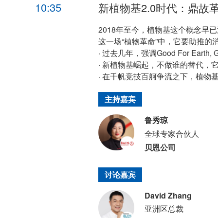
10:35
新植物基2.0时代：鼎故
2018年至今，植物基这个概念
这一场“植物革命”中，它要助推的
· 过去几年，强调Good For Eart
· 新植物基崛起，不做谁的替代，它
· 在千帆竞技百舸争流之下，植物
主持嘉宾
鲁秀琼
全球专家合伙人
贝恩公司
讨论嘉宾
David Zhang
亚洲区总裁