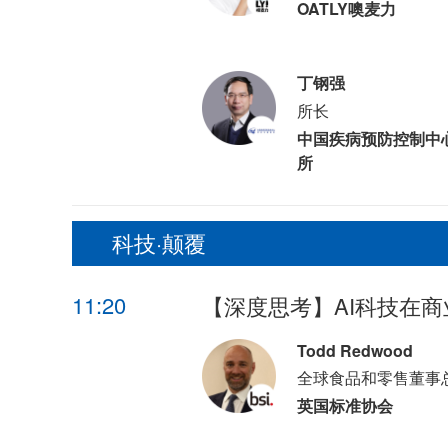
OATLY噢麦力
丁钢强
所长
中国疾病预防控制中
所
科技·颠覆
11:20
【深度思考】AI科技在
Todd Redwood
全球食品和零售董事
英国标准协会