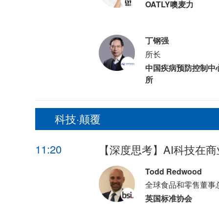
OATLY噢麦力
丁钢强
所长
中国疾病预防控制中
所
科技·颠覆
11:20
【深度思考】AI科技在
Todd Redwood
全球食品和零售董事
英国标准协会