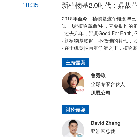
10:35
新植物基2.0时代：鼎故
2018年至今，植物基这个概念
这一场“植物革命”中，它要助推的
· 过去几年，强调Good For Eart
· 新植物基崛起，不做谁的替代，它
· 在千帆竞技百舸争流之下，植物
主持嘉宾
鲁秀琼
全球专家合伙人
贝恩公司
讨论嘉宾
David Zhang
亚洲区总裁