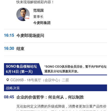
快来现场解锁精彩内容！
范现国
董事长
今麦郎集团
16:15
今麦郎现场提问
16:30
结束
SONO食品领袖论坛
*SONO CEO俱乐部会员活动，暂不向FBIF论坛
6月14日 (第一天)
通票及分论坛票嘉宾开放。
CC205B - 18号展厅（会议中心）二层
战略决策
08:45
企业的价值哲学：何去何从，何以制胜
无论如何定义消费的升级或降级，消费者更加注重产品性价