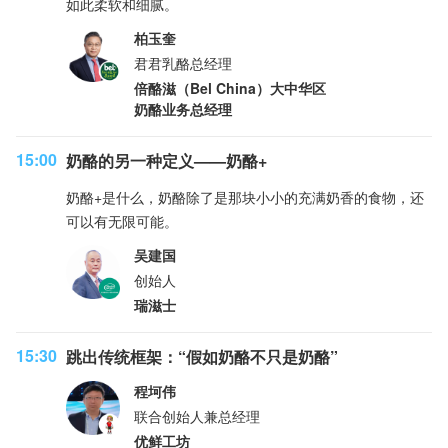
如此柔软和细腻。
柏玉奎
君君乳酪总经理
倍酪滋（Bel China）大中华区
奶酪业务总经理
15:00
奶酪的另一种定义——奶酪+
奶酪+是什么，奶酪除了是那块小小的充满奶香的食物，还
可以有无限可能。
吴建国
创始人
瑞滋士
15:30
跳出传统框架：“假如奶酪不只是奶酪”
程坷伟
联合创始人兼总经理
优鲜工坊