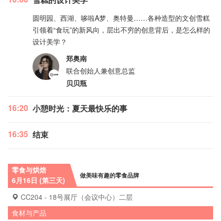
圆明园、西湖、哆啦A梦、奥特曼……各种造型的文创雪糕
引领着“食玩”的新风向，层出不穷的创意背后，是怎么样的
设计美学？
郑奥南
联合创始人兼创意总监
贝贝瓶
16:20
小憩时光：夏天最快乐的事
16:35
结束
零食与烘焙
做美味有趣的零食品牌
6月16日 (第三天)
CC204 - 18号展厅（会议中心）二层
食材与产品