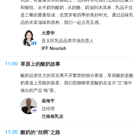
和愉悦。从牛奶到酸奶 , 从奶酪、奶油到冰淇淋，乳品不仅
是三餐的重要组成，也贯穿着四季的美好时光。通过品味乳
品的丰富滋味和质构，我们一起点亮五感。
火爱华
亚太区乳品品类市场负责人
IFF Nourish
11:00
草原上的酸奶故事
酸奶品类壮大的背后离不开繁荣的细分赛道，草原酸奶是酸
奶赛道上亮眼的新星。我们想聊聊草原酸奶在这片“兰”海中
做出的产品“格”新。
崔海平
总经理
兰格格乳业
11:30
酸奶的“丝稠”之路