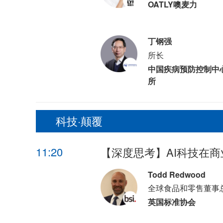
OATLY噢麦力
丁钢强
所长
中国疾病预防控制中
所
科技·颠覆
11:20
【深度思考】AI科技在
Todd Redwood
全球食品和零售董事
英国标准协会