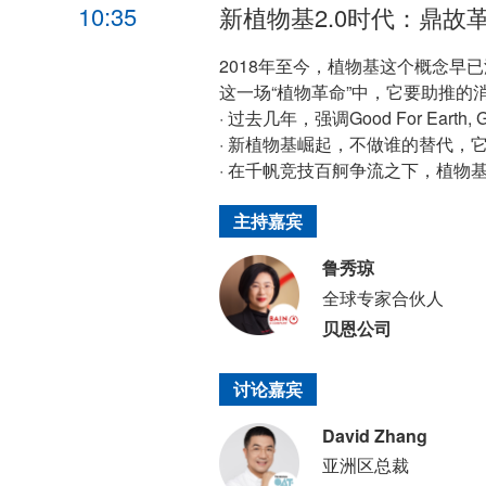
10:35
新植物基2.0时代：鼎故
2018年至今，植物基这个概念
这一场“植物革命”中，它要助推的
· 过去几年，强调Good For Eart
· 新植物基崛起，不做谁的替代，它
· 在千帆竞技百舸争流之下，植物
主持嘉宾
鲁秀琼
全球专家合伙人
贝恩公司
讨论嘉宾
David Zhang
亚洲区总裁