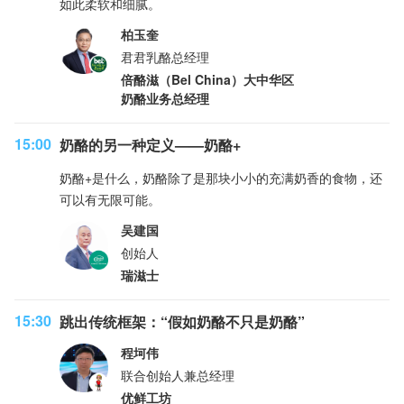
如此柔软和细腻。
柏玉奎
君君乳酪总经理
倍酪滋（Bel China）大中华区
奶酪业务总经理
15:00
奶酪的另一种定义——奶酪+
奶酪+是什么，奶酪除了是那块小小的充满奶香的食物，还
可以有无限可能。
吴建国
创始人
瑞滋士
15:30
跳出传统框架：“假如奶酪不只是奶酪”
程坷伟
联合创始人兼总经理
优鲜工坊