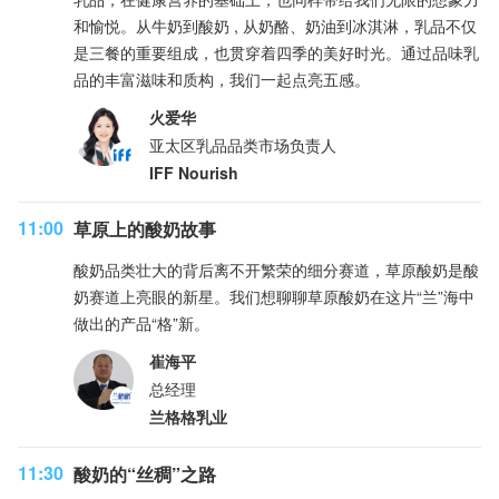
和愉悦。从牛奶到酸奶 , 从奶酪、奶油到冰淇淋，乳品不仅
是三餐的重要组成，也贯穿着四季的美好时光。通过品味乳
品的丰富滋味和质构，我们一起点亮五感。
火爱华
亚太区乳品品类市场负责人
IFF Nourish
11:00
草原上的酸奶故事
酸奶品类壮大的背后离不开繁荣的细分赛道，草原酸奶是酸
奶赛道上亮眼的新星。我们想聊聊草原酸奶在这片“兰”海中
做出的产品“格”新。
崔海平
总经理
兰格格乳业
11:30
酸奶的“丝稠”之路