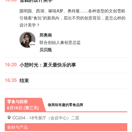
圆明园、西湖、哆啦A梦、奥特曼……各种造型的文创雪糕
引领着“食玩”的新风向，层出不穷的创意背后，是怎么样的
设计美学？
郑奥南
联合创始人兼创意总监
贝贝瓶
16:20
小憩时光：夏天最快乐的事
16:35
结束
零食与烘焙
做美味有趣的零食品牌
6月16日 (第三天)
CC204 - 18号展厅（会议中心）二层
食材与产品