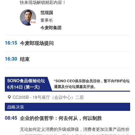
快来现场解锁精彩内容！
范现国
董事长
今麦郎集团
16:15
今麦郎现场提问
16:30
结束
SONO食品领袖论坛
*SONO CEO俱乐部会员活动，暂不向FBIF论坛
6月14日 (第一天)
通票及分论坛票嘉宾开放。
CC205B - 18号展厅（会议中心）二层
战略决策
08:45
企业的价值哲学：何去何从，何以制胜
无论如何定义消费的升级或降级，消费者更加注重产品性价