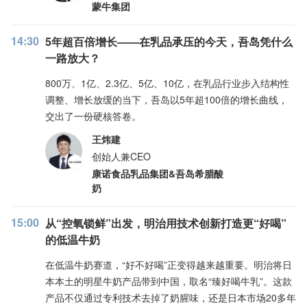
蒙牛集团
14:30
5年超百倍增长——在乳品承压的今天，吾岛凭什么
一路放大？
800万、1亿、2.3亿、5亿、10亿，在乳品行业步入结构性
调整、增长放缓的当下，吾岛以5年超100倍的增长曲线，
交出了一份硬核答卷。
王炜建
创始人兼CEO
康诺⻝品乳品集团&吾岛希腊酸
奶
15:00
从“控氧锁鲜”出发，明治用技术创新打造更“好喝”
的低温牛奶
在低温牛奶赛道，“好不好喝”正变得越来越重要。明治将日
本本土的明星牛奶产品带到中国，取名“臻好喝牛乳”。这款
产品不仅通过专利技术去掉了奶腥味，还是日本市场20多年