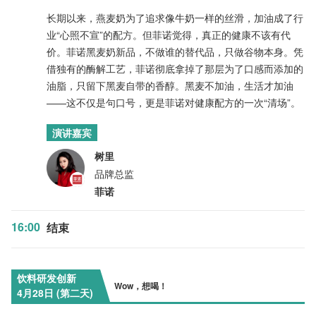
长期以来，燕麦奶为了追求像牛奶一样的丝滑，加油成了行
业“心照不宣”的配方。但菲诺觉得，真正的健康不该有代
价。菲诺黑麦奶新品，不做谁的替代品，只做谷物本身。凭
借独有的酶解工艺，菲诺彻底拿掉了那层为了口感而添加的
油脂，只留下黑麦自带的香醇。黑麦不加油，生活才加油
——这不仅是句口号，更是菲诺对健康配方的一次“清场”。
演讲嘉宾
树里
品牌总监
菲诺
16:00
结束
饮料研发创新
Wow，想喝！
4月28日 (第二天)