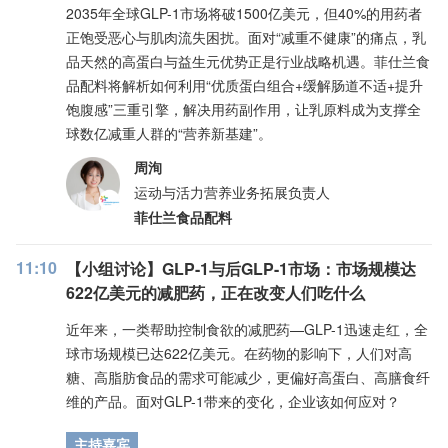
2035年全球GLP-1市场将破1500亿美元，但40%的用药者
正饱受恶心与肌肉流失困扰。面对“减重不健康”的痛点，乳
品天然的高蛋白与益生元优势正是行业战略机遇。菲仕兰食
品配料将解析如何利用“优质蛋白组合+缓解肠道不适+提升
饱腹感”三重引擎，解决用药副作用，让乳原料成为支撑全
球数亿减重人群的“营养新基建”。
周洵
运动与活力营养业务拓展负责人
菲仕兰食品配料
11:10
【小组讨论】GLP-1与后GLP-1市场：市场规模达
622亿美元的减肥药，正在改变人们吃什么
近年来，一类帮助控制食欲的减肥药—GLP-1迅速走红，全
球市场规模已达622亿美元。在药物的影响下，人们对高
糖、高脂肪食品的需求可能减少，更偏好高蛋白、高膳食纤
维的产品。面对GLP-1带来的变化，企业该如何应对？
主持嘉宾