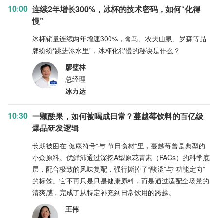
10:00
连续2年增长300%，冰杯的技术密码，如何“化得
慢”
冰杯销量连续两年增速300%，盒马、农夫山泉、罗森等品
牌纷纷“跳进冰水里”，冰杯化得慢的秘诀是什么？
廖璧林
总经理
冰力达
10:30
一颗酸果，如何被喝成日常？蔓越莓饮料的百亿级
爆品研发逻辑
长期被困在“健康符号”与“节日食材”里，蔓越莓曾是典型的
小众原料。优鲜沛通过深挖A型原花青素（PACs）的科学底
层，配合极致的风味复配，强行撕掉了“酸涩”与“功能定向”
的标签。它不再只是只是健康原料，而是通过适配全场景的
清爽感，完成了从特定补充到日常饮用的跨越。
王伟