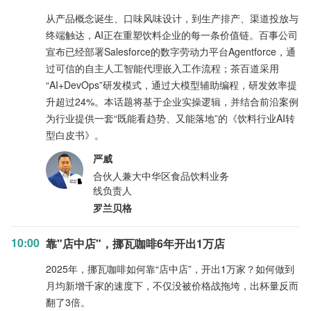
从产品概念诞生、口味风味设计，到生产排产、渠道投放与
终端触达，AI正在重塑饮料企业的每一条价值链。百事公司
宣布已经部署Salesforce的数字劳动力平台Agentforce，通
过可信的自主人工智能代理嵌入工作流程；茶百道采用
“AI+DevOps”研发模式，通过大模型辅助编程，研发效率提
升超过24%。本话题将基于企业实操逻辑，并结合前沿案例
为行业提供一套“既能看趋势、又能落地”的《饮料行业AI转
型白皮书》。
严威
合伙人兼大中华区食品饮料业务
线负责人
罗兰贝格
10:00
靠"店中店"，挪瓦咖啡6年开出1万店
2025年，挪瓦咖啡如何靠“店中店”，开出1万家？如何做到
月均新增千家的速度下，不仅没被价格战拖垮，出杯量反而
翻了3倍。