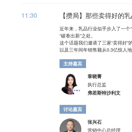
11:30
【攒局】那些卖得好的乳
近年来，乳品行业似乎步入了一个“
“破卷出新”之处。
这个话题我们邀请了三家“卖得好
以及三年间年销售额从0.3亿惊人
主持嘉宾
章晓菁
执行总监
弗若斯特沙利文
讨论嘉宾
张兴石
营销中心总经理