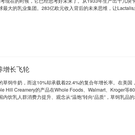
我们思考现在的时候，它已经思考好未来了。从1933年生产出十几块卡
最大的乳业集团。283亿欧元收入背后的未来思维，让Lactal
养增长飞轮
的草饲牛奶，而这10%却承载着22.4%的复合年增长率。在美
ill Creamery的产品在Whole Foods、Walmart、Krog
内饮乳人群消费力提升、观念从“温饱”转向“品质”，草饲乳品