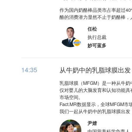
作为国内奶酪棒品类市占率超过4
酪的消费潜力显然不止于奶酪棒，
任松
执行总裁
妙可蓝多
14:35
从牛奶中的乳脂球膜出发
乳脂球膜（MFGM）是一种从牛奶
仅对婴儿的大脑发育和认知功能具
市场空间。
Fact.MR数据显示，全球MFGM
我们一起从牛奶中的乳脂球膜出发
尹婧
中国营养科学负责人