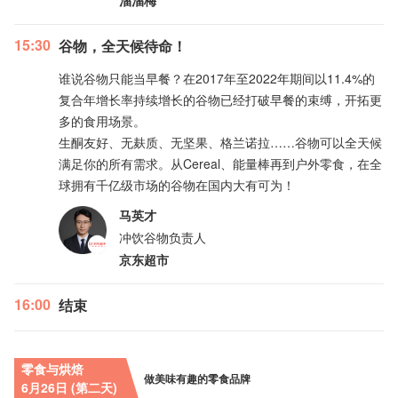
溜溜梅
15:30
谷物，全天候待命！
谁说谷物只能当早餐？在2017年至2022年期间以11.4%的
复合年增长率持续增长的谷物已经打破早餐的束缚，开拓更
多的食用场景。
生酮友好、无麸质、无坚果、格兰诺拉……谷物可以全天候
满足你的所有需求。从Cereal、能量棒再到户外零食，在全
球拥有千亿级市场的谷物在国内大有可为！
马英才
冲饮谷物负责人
京东超市
16:00
结束
零食与烘焙
做美味有趣的零食品牌
6月26日 (第二天)