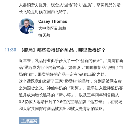
人群消费力提升、观念从“温饱”转向“品质”，草饲乳品的增
长飞轮是时候在国内飞转了。
Casey Thomas
大中华区副总裁
恒天然
11:30
【攒局】那些卖得好的乳品，哪里做得好？
近年来，乳品行业似乎步入了一个“创新的春天”，“周周有新
品”逐渐成为行业的新常态。如果说，“周周推新品”说明了市
场的“卷”，那卖的好的产品一定有“破卷出新”之处。
这个话题我们邀请了三家“卖得好”的品牌，分别是被网友称
之为国货之光、神仙牛奶的『海河』、最早进入搅拌酸奶赛
道并成为增长黑马的『新小莓』、以及三年间年销售额从
0.3亿惊人地增长到了2.6亿的宝藏品牌『达芬奇』，在现场
和大家共同探讨商品被卖出和被买走背后的策略。
主持嘉宾