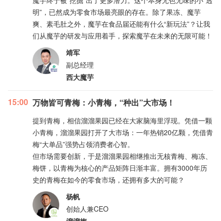
魔芋终于被“挖掘”出了更多潜力。这个本身无色无味的小“透
明”，已然成为零食市场最亮眼的存在。除了果冻、魔芋
爽、素毛肚之外，魔芋在食品届还能有什么“新玩法”？让我
们从魔芋的研发与应用着手，探索魔芋在未来的无限可能！
靖军
副总经理
西大魔芋
15:00
万物皆可青梅：小青梅，“种出”大市场！
提到青梅，相信溜溜果园已经在大家脑海里浮现。凭借一颗
小青梅，溜溜果园打开了大市场：一年热销20亿颗，凭借青
梅“大单品”强势占领消费者心智。
但市场需要创新，于是溜溜果园相继推出无核青梅、梅冻、
梅饼，以青梅为核心的产品矩阵日渐丰富。拥有3000年历
史的青梅在如今的零食市场，还拥有多大的可能？
杨帆
创始人兼CEO