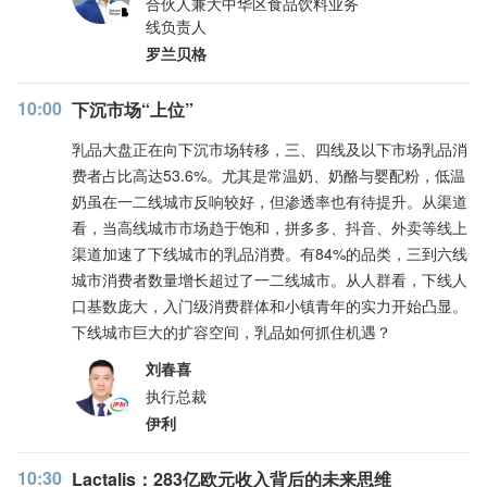
合伙人兼大中华区食品饮料业务
线负责人
罗兰贝格
10:00
下沉市场“上位”
乳品大盘正在向下沉市场转移，三、四线及以下市场乳品消
费者占比高达53.6%。尤其是常温奶、奶酪与婴配粉，低温
奶虽在一二线城市反响较好，但渗透率也有待提升。从渠道
看，当高线城市市场趋于饱和，拼多多、抖音、外卖等线上
渠道加速了下线城市的乳品消费。有84%的品类，三到六线
城市消费者数量增长超过了一二线城市。从人群看，下线人
口基数庞大，入门级消费群体和小镇青年的实力开始凸显。
下线城市巨大的扩容空间，乳品如何抓住机遇？
刘春喜
执行总裁
伊利
10:30
Lactalis：283亿欧元收入背后的未来思维