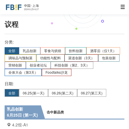
议程
分类:
全部
乳品创新
零食与烘焙
饮料创新
酒零后（仅1天）
调味品与预制菜
功能性与配料
渠道创新（3天）
包装创新
营销创新
创业者论坛
科技创新（第2、3天）
全体大会（第3天）
Foodtalks沙龙
日期:
全部
06.25
(第一天)
06.26
(第二天)
06.27
(第三天)
乳品创新
击中新品类
6月25日 (第一天)
4.2馆-A1