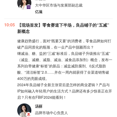
大中华区市场与发展部副总裁
亿滋
10:05
【现场首发】零食赛道下半场，良品铺子的“五减”
新概念
健康趋势盛行，面对“既要又要”的消费者，零食品牌如何打
破产品同质化的瓶颈，在一众产品中脱颖而出？
继减油、糖、盐的“三减”标准后，良品铺子升级推出“五减”
（减盐、减糖、减脂、减油、减食品添加剂）概念，发布一
系列自带健康“标签”的新品：减盐减防腐剂、0反式脂肪
酸、“清洁标签”2.0……并在一周内就获得了全渠道销售破
400万的亮眼成绩。
2024年良品铺子全新主张背后是怎样的商业逻辑？产品与
IP如何融入年轻用户的生活方式？品牌还有多少惊喜正在开
启？只有在FBIF2024能看到！
汤丽
品牌市场中心负责人