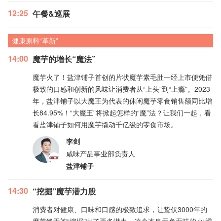
12:25
午餐&巡展
健康原料“革新”
14:00
魔芋的增长“魔法”
魔芋火了！盐津铺子首创的片状魔芋素毛肚一经上市便凭借
极致的口感和创新的风味让消费者从“上头”到“上瘾”。2023
年，盐津铺子以大魔王为代表的休闲魔芋零食销售额同比增
长84.95%！“大魔王”将掀起怎样的“魔”法？让我们一起，看
看盐津铺子如何用魔芋撬动千亿级的零食市场。
李剑
咸味产品事业部负责人
盐津铺子
14:30
“挖掘”魔芋潜力股
消费者对健康、口味和口感的极致追求，让蛰伏3000年的